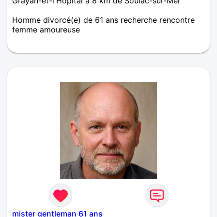
Grayan-et-l'Hôpital à 8 km de Soulac-sur-Mer
Homme divorcé(e) de 61 ans recherche rencontre
femme amoureuse
Je suis calme posé sincère
mister gentleman 61 ans