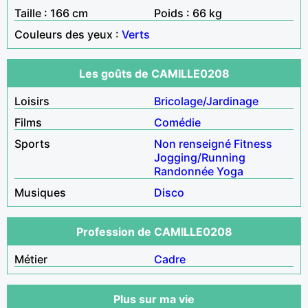
Taille : 166 cm
Poids : 66 kg
Couleurs des yeux :
Verts
Les goûts de CAMILLE0208
Loisirs
Bricolage/Jardinage
Films
Comédie
Sports
Non renseigné
Fitness
Jogging/Running
Randonnée
Yoga
Musiques
Disco
Profession de CAMILLE0208
Métier
Cadre
Plus sur ma vie