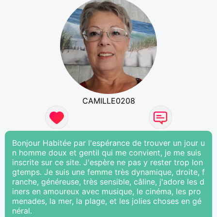
CAMILLE0208
Bonjour Habitée par l'espérance de trouver un jour u
n homme doux et gentil qui me convient, je me suis
inscrite sur ce site. J'espère ne pas y rester trop lon
gtemps. Je suis une femme très dynamique, droite, f
ranche, généreuse, très sensible, câline, j'adore les d
iners en amoureux avec musique, le cinéma, les pro
menades, la mer, la plage, et les jolies choses en gé
néral.