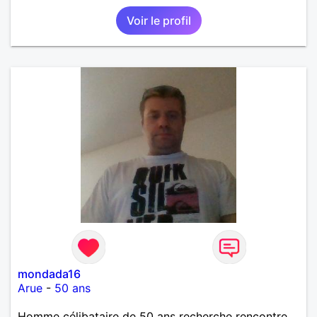
comportement, tout cela ne sert à rien. C'est le
Voir le profil
coeur qui décide, et c'est lui qui fait loi.
mondada16
Arue
-
50 ans
Homme célibataire de 50 ans recherche rencontre