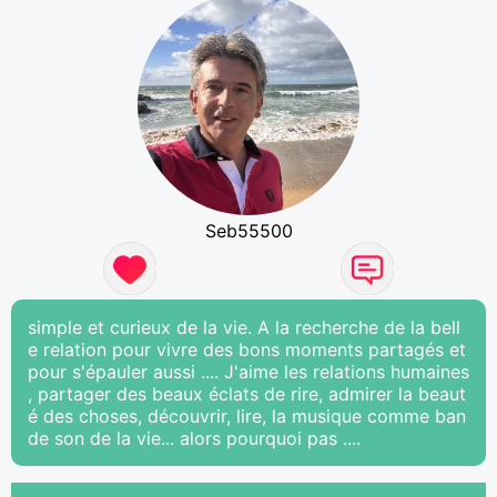
Seb55500
simple et curieux de la vie. A la recherche de la bell
e relation pour vivre des bons moments partagés et
pour s'épauler aussi .... J'aime les relations humaines
, partager des beaux éclats de rire, admirer la beaut
é des choses, découvrir, lire, la musique comme ban
de son de la vie... alors pourquoi pas ....