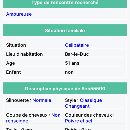
Type de rencontre recherché
Amoureuse
Situation familiale
Situation
Célibataire
Lieu d'habitation
Bar-le-Duc
Age
51 ans
Enfant
non
Description physique de Seb55500
Silhouette :
Normale
Style :
Classique
Changeant
Coupe de cheveux :
Non
Couleur des cheveux :
renseigné
Poivre et sel
Taille : 0 cm
Poids : 0 kg