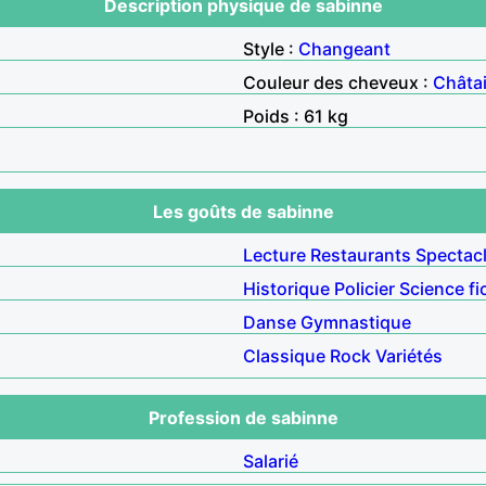
Description physique de sabinne
Style :
Changeant
Couleur des cheveux :
Châta
Poids : 61 kg
Les goûts de sabinne
Lecture
Restaurants
Spectac
Historique
Policier
Science fi
Danse
Gymnastique
Classique
Rock
Variétés
Profession de sabinne
Salarié