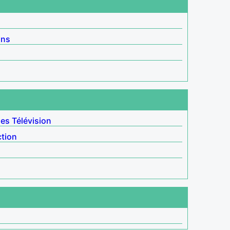
ins
les
Télévision
ction