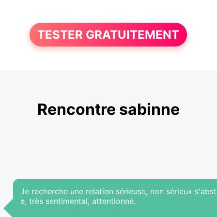
TESTER GRATUITEMENT
Rencontre sabinne
Je recherche une relation sérieuse, non sérieux s'abst
e, très sentimental, attentionné.