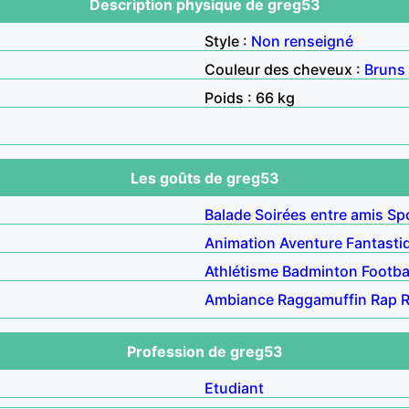
Description physique de greg53
Style :
Non renseigné
Couleur des cheveux :
Bruns
Poids : 66 kg
Les goûts de greg53
Balade
Soirées entre amis
Sp
Animation
Aventure
Fantasti
Athlétisme
Badminton
Footba
Ambiance
Raggamuffin
Rap
Profession de greg53
Etudiant