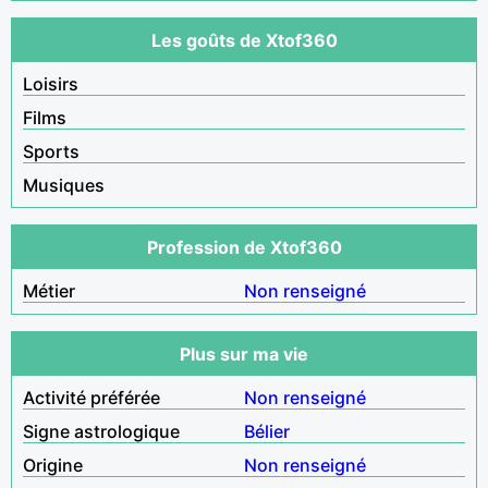
Les goûts de Xtof360
Loisirs
Films
Sports
Musiques
Profession de Xtof360
Métier
Non renseigné
Plus sur ma vie
Activité préférée
Non renseigné
Signe astrologique
Bélier
Origine
Non renseigné