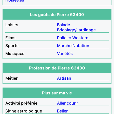
Les goûts de Pierre 63400
Loisirs
Balade
Bricolage/Jardinage
Films
Policier
Western
Sports
Marche
Natation
Musiques
Variétés
Profession de Pierre 63400
Métier
Artisan
Plus sur ma vie
Activité préférée
Aller courir
Signe astrologique
Bélier