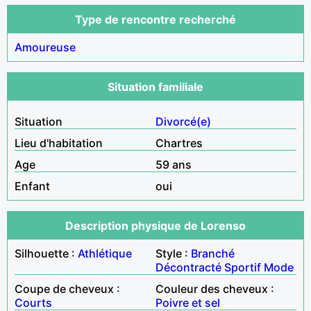
Type de rencontre recherché
Amoureuse
Situation familiale
Situation
Divorcé(e)
Lieu d'habitation
Chartres
Age
59 ans
Enfant
oui
Description physique de Lorenso
Silhouette :
Athlétique
Style :
Branché
Décontracté
Sportif
Mode
Coupe de cheveux :
Couleur des cheveux :
Courts
Poivre et sel