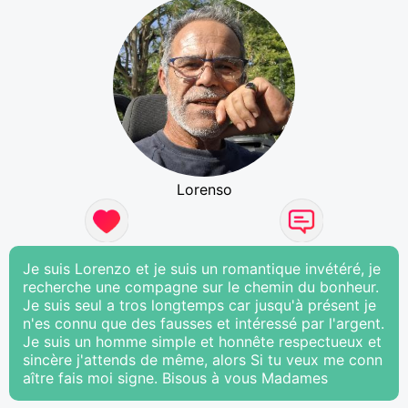
Lorenso
Je suis Lorenzo et je suis un romantique invétéré, je
recherche une compagne sur le chemin du bonheur.
Je suis seul a tros longtemps car jusqu'à présent je
n'es connu que des fausses et intéressé par l'argent.
Je suis un homme simple et honnête respectueux et
sincère j'attends de même, alors Si tu veux me conn
aître fais moi signe. Bisous à vous Madames