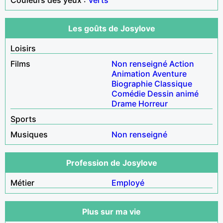
Les goûts de Josylove
Loisirs
Films
Non renseigné
Action
Animation
Aventure
Biographie
Classique
Comédie
Dessin animé
Drame
Horreur
Sports
Musiques
Non renseigné
Profession de Josylove
Métier
Employé
Plus sur ma vie