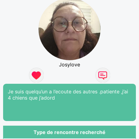
Josylove
Je suis quelqu’un a l’ecoute des autres .patiente ,j’ai
4 chiens que j’adord
Type de rencontre recherché