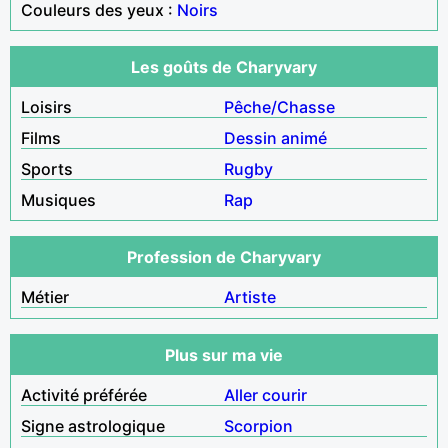
Couleurs des yeux :
Noirs
Les goûts de Charyvary
Loisirs
Pêche/Chasse
Films
Dessin animé
Sports
Rugby
Musiques
Rap
Profession de Charyvary
Métier
Artiste
Plus sur ma vie
Activité préférée
Aller courir
Signe astrologique
Scorpion