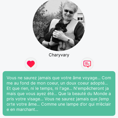
Charyvary
Vous ne saurez jamais que votre âme voyage... Com
me au fond de mon coeur, un doux coeur adopté...
Et que rien, ni le temps, ni l'age... N'empêcheront ja
mais que vous ayez été... Que la beauté du Monde a
pris votre visage... Vous ne saurez jamais que j’emp
orte votre âme... Comme une lampe d’or qui m’éclair
e en marchant...