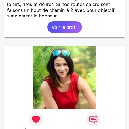
loisirs, rires et délires. Si nos routes se croisent
faisons un bout de chemin à 2 avec pour objectif
simplement le bonheur.
Voir le profil