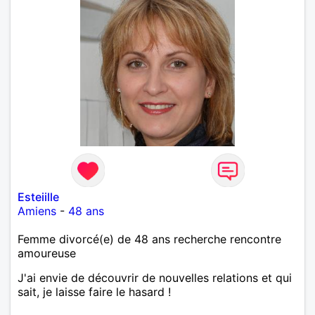
Esteiille
Amiens
-
48 ans
Femme divorcé(e) de 48 ans recherche rencontre
amoureuse
J'ai envie de découvrir de nouvelles relations et qui
sait, je laisse faire le hasard !