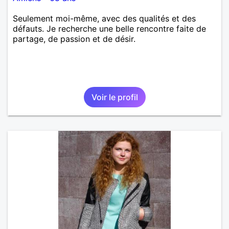
Seulement moi-même, avec des qualités et des
défauts. Je recherche une belle rencontre faite de
partage, de passion et de désir.
Voir le profil