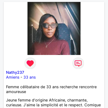
Nathy237
Amiens
-
33 ans
Femme célibataire de 33 ans recherche rencontre
amoureuse
Jeune femme d'origine Africaine, charmante,
curieuse. J'aime la simplicité et le respect. Comique