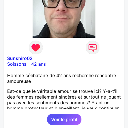
Sunshiro02
Soissons
-
42 ans
Homme célibataire de 42 ans recherche rencontre
amoureuse
Est-ce que le véritable amour se trouve ici? Y-a-t'il
des femmes réellement sincères et surtout ne jouant
pas avec les sentiments des hommes? Etant un
homme protecteur et bienveillant, je veux continuer
d'y croire et pouvoir enfin former la petite famille
Voir le profil
que je désir temps. Faux profil, profiteuse et autres
joyeuseté passer votre chemin, vous ne