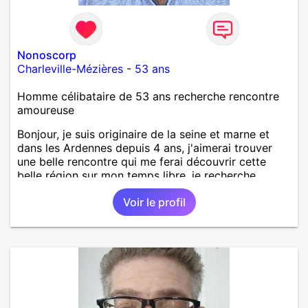
Nonoscorp
Charleville-Mézières
-
53 ans
Homme célibataire de 53 ans recherche rencontre
amoureuse
Bonjour, je suis originaire de la seine et marne et
dans les Ardennes depuis 4 ans, j'aimerai trouver
une belle rencontre qui me ferai découvrir cette
belle région sur mon temps libre, je recherche
quelqu'un de simple et sincère, une bonne
Voir le profil
complicité et de la bonne humeur me ravirait.. alors
si l'envie de me découvrir vous en dit, je vous dis à
bientôt.