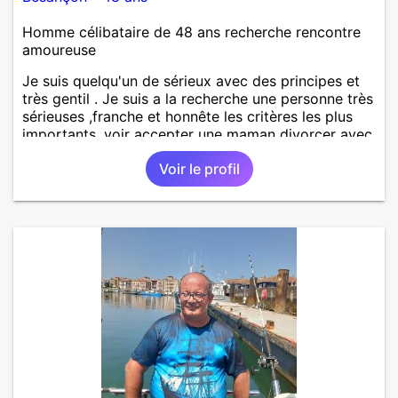
Homme célibataire de 48 ans recherche rencontre
amoureuse
Je suis quelqu'un de sérieux avec des principes et
très gentil . Je suis a la recherche une personne très
sérieuses ,franche et honnête les critères les plus
importants, voir accepter une maman divorcer avec
son enfant il n y a aucun problème. S' abstenir au
Voir le profil
personne non sérieuse merci. Recherche dans un
premier temps dialogue et apprendre à connaître la
personne puis dans un deuxième temps relation plus
sérieuse a voir une vie a deux. (2017 )Ma situation
professionnelle et agent de sécurité privée et
agents SIAP1. ET télésurveillance et vidéo
protection dans les casino supermarché. en CDI
Mes passions. Sont la robotique ,vtt ,Echeque
,astronomie . Service militaire belfort 35 régiment d
infanterie et engager sur 5 ans.de (1998 a 2003.)
Divers je fait en moyenne 6 km de marche par jour
a pieds. A la fin de mon travail a mon domicile. J 'ai
un rêve cet de construire une vie a deux en