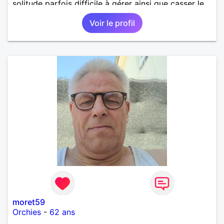
solitude parfois difficile à gérer ainsi que casser le
vague à l’âme. L’amitié reste extrêmement
Voir le profil
importante à mes yeux mais peut se décliner en des
sentiments plus puissants. « Le temps fera son
œuvre » disait Arthur Schopenhauer, philosophe
allemand que j’adore. J’aime discuter sans pour
autant être trop locace. Je suis bourré de qualités
avec très peu de défauts. Je suis altruiste,
bienveillant, empathique, attentionné, honnête,
respectueux, doux de caractère et compréhensif : je
laisse « glisser » beaucoup de choses. Mais ne vous
m’éprenez pas Mesdames, si une personne que
j’aime me trahit une fois, il n’y aura pas de seconde
chance et je l’effacerai à « vitam eternam ».
Néanmoins, je suis un tout petit peu maniaque ainsi
qu’impatient. J’essaye de faire des efforts. Rien de
bien dramatique ! Du moins je le pense……Je suis un
homme facile à vivre. À vous si vous le souhaitez,
d’apprendre à me connaître davantage. J’en serai
ravi….A très bientôt je l’espère.
moret59
Orchies
-
62 ans