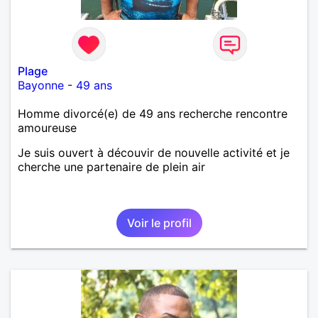
harmonie. Si je pourrais lui décrocher la lune je le
ferais. A chaque fois que je vois un beau ciel étoilé
je rêve d' être avec quelqu'un.
Plage
Bayonne
-
49 ans
Homme divorcé(e) de 49 ans recherche rencontre
amoureuse
Je suis ouvert à découvir de nouvelle activité et je
cherche une partenaire de plein air
Voir le profil