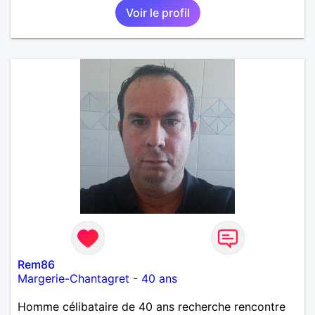
Voir le profil
intense, remplie de joie, de tendresse et pourquoi
pas par la suite d'amour. Déjà dans un premier
temps, se connaître, puis s'apprécier et ensuite
l'avenir nous le dira N'ayez pas peur du niveau
d'étude, je ne me prends pas la tête sur ce niveau.
Mon meilleurs diplôme étant le CEP certificat
d'étude primaire. Avec ce diplôme on sait que je
sais lire, écrire et compter. En raison de mes
principes je ne corresponds pas avec les
demoiselles approchant les moins de 60 ans
Rem86
Margerie-Chantagret
-
40 ans
Homme célibataire de 40 ans recherche rencontre