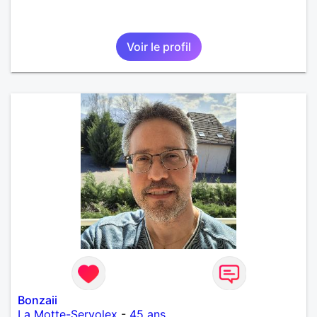
Voir le profil
Bonzaii
La Motte-Servolex
-
45 ans